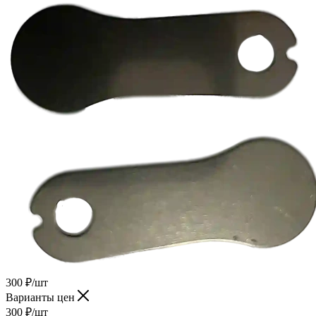
300
₽
/шт
Варианты цен
300
₽
/шт