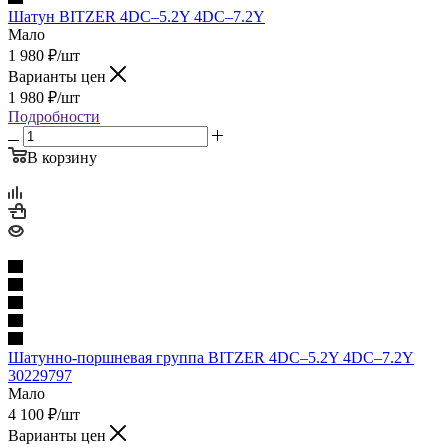
Шатун BITZER 4DC–5.2Y 4DC–7.2Y
Мало
1 980
₽
/шт
Варианты цен
1 980
₽
/шт
Подробности
В корзину
Шатунно-поршневая группа BITZER 4DC–5.2Y 4DC–7.2Y
30229797
Мало
4 100
₽
/шт
Варианты цен