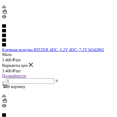
Клемная колодка BITZER 4DC–5.2Y 4DC–7.2Y34342801
Мало
3 400
₽
/шт
Варианты цен
3 400
₽
/шт
Подробности
В корзину