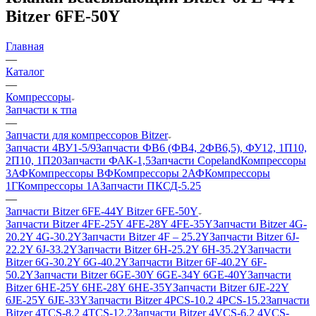
Bitzer 6FE-50Y
Главная
—
Каталог
—
Компрессоры
Запчасти к тпа
—
Запчасти для компрессоров Bitzer
Запчасти 4ВУ1-5/9
Запчасти ФВ6 (ФВ4, 2ФВ6,5), ФУ12, 1П10,
2П10, 1П20
Запчасти ФАК-1,5
Запчасти Copeland
Компрессоры
3АФ
Компрессоры ВФ
Компрессоры 2АФ
Компрессоры
1Г
Компрессоры 1А
Запчасти ПКСД-5.25
—
Запчасти Bitzer 6FE-44Y Bitzer 6FE-50Y
Запчасти Bitzer 4FE-25Y 4FE-28Y 4FE-35Y
Запчасти Bitzer 4G-
20.2Y 4G-30.2Y
Запчасти Bitzer 4F – 25.2Y
Запчасти Bitzer 6J-
22.2Y 6J-33.2Y
Запчасти Bitzer 6H-25.2Y 6H-35.2Y
Запчасти
Bitzer 6G-30.2Y 6G-40.2Y
Запчасти Bitzer 6F-40.2Y 6F-
50.2Y
Запчасти Bitzer 6GE-30Y 6GE-34Y 6GE-40Y
Запчасти
Bitzer 6HE-25Y 6HE-28Y 6HE-35Y
Запчасти Bitzer 6JE-22Y
6JE-25Y 6JE-33Y
Запчасти Bitzer 4PCS-10.2 4PCS-15.2
Запчасти
Bitzer 4TCS-8.2 4TCS-12.2
Запчасти Bitzer 4VCS-6.2 4VCS-