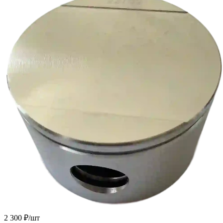
2 300
₽
/шт