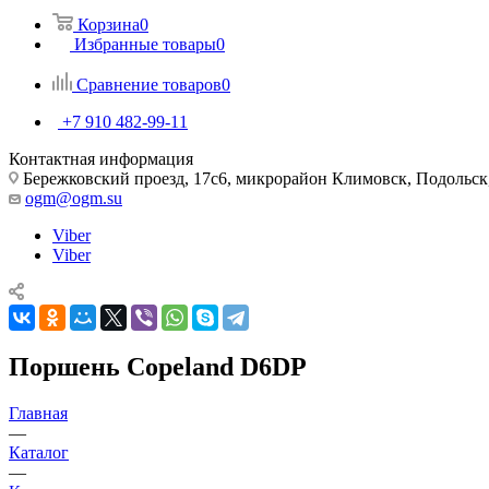
Корзина
0
Избранные товары
0
Сравнение товаров
0
+7 910 482-99-11
Контактная информация
Бережковский проезд, 17с6, микрорайон Климовск, Подольск,
ogm@ogm.su
Viber
Viber
Поршень Copeland D6DP
Главная
—
Каталог
—