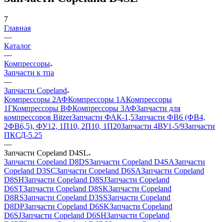
7
Главная
—
Каталог
—
Компрессоры
Запчасти к тпа
—
Запчасти Copeland
Компрессоры 2АФ
Компрессоры 1А
Компрессоры
1Г
Компрессоры ВФ
Компрессоры 3АФ
Запчасти для
компрессоров Bitzer
Запчасти ФАК-1,5
Запчасти ФВ6 (ФВ4,
2ФВ6,5), ФУ12, 1П10, 2П10, 1П20
Запчасти 4ВУ1-5/9
Запчасти
ПКСД-5.25
—
Запчасти Copeland D4SL
Запчасти Copeland D8DS
Запчасти Copeland D4SA
Запчасти
Copeland D3SC
Запчасти Copeland D6SA
Запчасти Copeland
D8SH
Запчасти Copeland D8SJ
Запчасти Copeland
D6ST
Запчасти Copeland D8SK
Запчасти Copeland
D8RS
Запчасти Copeland D3SS
Запчасти Copeland
D8DP
Запчасти Copeland D6SK
Запчасти Copeland
D6SJ
Запчасти Copeland D6SH
Запчасти Copeland