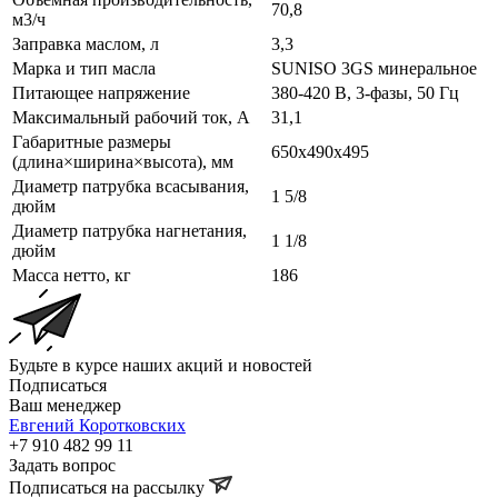
70,8
м3/ч
Заправка маслом, л
3,3
Марка и тип масла
SUNISO 3GS минеральное
Питающее напряжение
380-420 В, 3-фазы, 50 Гц
Максимальный рабочий ток, А
31,1
Габаритные размеры
650x490x495
(длина×ширина×высота), мм
Диаметр патрубка всасывания,
1 5/8
дюйм
Диаметр патрубка нагнетания,
1 1/8
дюйм
Масса нетто, кг
186
Будьте в курсе наших акций и новостей
Подписаться
Ваш менеджер
Евгений Коротковских
+7 910 482 99 11
Задать вопрос
Подписаться на рассылку