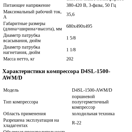
Питающее напряжение
380-420 В, 3-фазы, 50 Гц
Максимальный рабочий ток,
35,6
А
Габаритные размеры
680x490x495
(длина×ширина×высота), мм
Диаметр патрубка
1 5/8
всасывания, дюйм
Диаметр патрубка
1 1/8
нагнетания, дюйм
Масса нетто, кг
202
Характеристики компрессора D4SL-1500-
AWM/D
Модель
D4SL-1500-AWM/D
поршневой
Тип компрессора
полугерметичный
компрессор
Область применения
холодильная техника
Разрешена эксплуатация на
R-22
хладагентах
Объемная производительность,