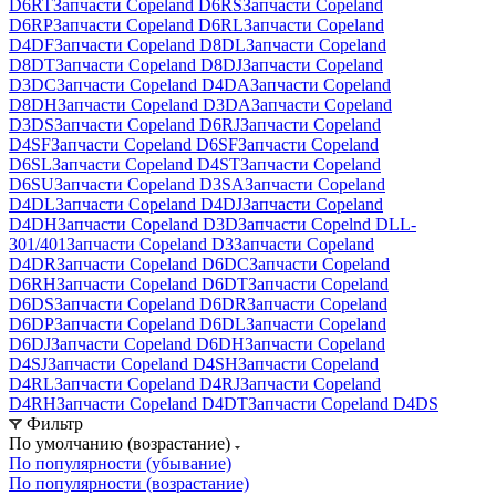
D6RT
Запчасти Copeland D6RS
Запчасти Copeland
D6RP
Запчасти Copeland D6RL
Запчасти Copeland
D4DF
Запчасти Copeland D8DL
Запчасти Copeland
D8DT
Запчасти Copeland D8DJ
Запчасти Copeland
D3DC
Запчасти Copeland D4DA
Запчасти Copeland
D8DH
Запчасти Copeland D3DA
Запчасти Copeland
D3DS
Запчасти Copeland D6RJ
Запчасти Copeland
D4SF
Запчасти Copeland D6SF
Запчасти Copeland
D6SL
Запчасти Copeland D4ST
Запчасти Copeland
D6SU
Запчасти Copeland D3SA
Запчасти Copeland
D4DL
Запчасти Copeland D4DJ
Запчасти Copeland
D4DH
Запчасти Copeland D3D
Запчасти Copelnd DLL-
301/401
Запчасти Copeland D3
Запчасти Copeland
D4DR
Запчасти Copeland D6DC
Запчасти Copeland
D6RH
Запчасти Copeland D6DT
Запчасти Copeland
D6DS
Запчасти Copeland D6DR
Запчасти Copeland
D6DP
Запчасти Copeland D6DL
Запчасти Copeland
D6DJ
Запчасти Copeland D6DH
Запчасти Copeland
D4SJ
Запчасти Copeland D4SH
Запчасти Copeland
D4RL
Запчасти Copeland D4RJ
Запчасти Copeland
D4RH
Запчасти Copeland D4DT
Запчасти Copeland D4DS
Фильтр
По умолчанию (возрастание)
По популярности (убывание)
По популярности (возрастание)