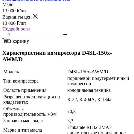
Мало
13 000
₽
/шт
Варианты цен
13 000
₽
/шт
Подробности
В корзину
Характеристики компрессора D4SL-150x-
AWM/D
Модель
D4SL-150x-AWM/D
поршневой полугерметичный
Тип компрессора
компрессор
Область применения
холодильная техника
Разрешена эксплуатация на
R-22, R-404A, R-134a
хладагентах
Объемная
70,8
производительность, м3/ч
Заправка маслом, л
3,3
Emkarate RL32-3MAF
Марка и тип масла
синтетическое полиэфирное